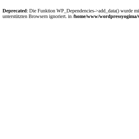
Deprecated
: Die Funktion WP_Dependencies->add_data() wurde mit 
unterstützten Browsern ignoriert. in
/home/www/wordpressyogima/wp