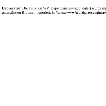
Deprecated
: Die Funktion WP_Dependencies->add_data() wurde mit 
unterstützten Browsern ignoriert. in
/home/www/wordpressyogima/wp